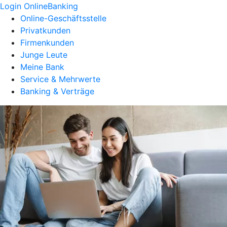
Login OnlineBanking
Online-Geschäftsstelle
Privatkunden
Firmenkunden
Junge Leute
Meine Bank
Service & Mehrwerte
Banking & Verträge