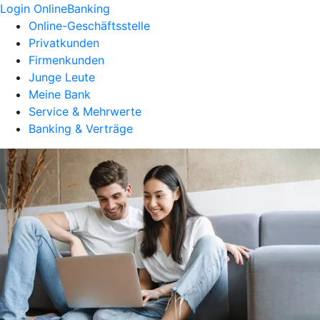
Login OnlineBanking
Online-Geschäftsstelle
Privatkunden
Firmenkunden
Junge Leute
Meine Bank
Service & Mehrwerte
Banking & Verträge