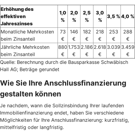
Erhöhung des
1,0
2,0
2,5
3,0
effektiven
3,5 %
4,0 %
%
%
%
%
Jahreszinses
Monatliche Mehrkosten
73
146
182
218
253
288
beim Zinsanteil
€
€
€
€
€
€
Jährliche Mehrkosten
880
1.753
2.186
2.618
3.039
3.459
beim Zinsanteil
€
€
€
€
€
€
Quelle: Berechnung durch die Bausparkasse Schwäbisch
Hall AG; Beträge gerundet
Wie Sie Ihre Anschlussfinanzierung
gestalten können
Je nachdem, wann die Sollzinsbindung Ihrer laufenden
Immobilienfinanzierung endet, haben Sie verschiedene
Möglichkeiten für Ihre Anschlussfinanzierung: kurzfristig,
mittelfristig oder langfristig.