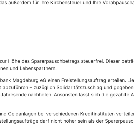
das außerdem für Ihre Kirchensteuer und Ihre Vorabpauschal
is zur Höhe des Sparerpauschbetrags steuerfrei. Dieser bet
nnen und Lebenspartnern.
ank Magdeburg eG einen Freistellungsauftrag erteilen. Liegt 
abzuführen – zuzüglich Solidaritätszuschlag und gegebenenf
or Jahresende nachholen. Ansonsten lässt sich die gezahlte
d Geldanlagen bei verschiedenen Kreditinstituten verteile
eistellungsaufträge darf nicht höher sein als der Sparerpaus